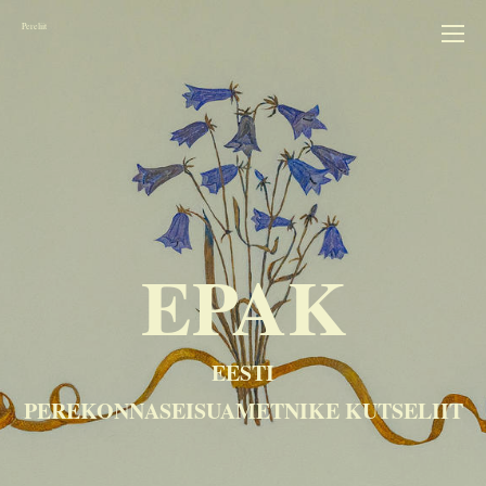
Pereliit
EPAK
EESTI
PEREKONNASEISUAMETNIKE KUTSELIIT