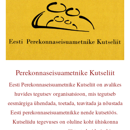
Perekonnaseisuametnike Kutseliit
Eesti Perekonnaseisuametnike Kutseliit on avalikes
huvides tegutsev organisatsioon, mis tegutseb
eesmärgiga ühendada, toetada, teavitada ja nõustada
Eesti perekonnaseisuametnikke nende kutsetöös.
Kutseliidu tegevuses on oluline koht ühiskonna