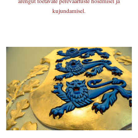
arengut toetavate pereväärtuste hoidmisel ja
kujundamisel.