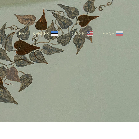
EESTI KEELES
INGLISE
VENE
T