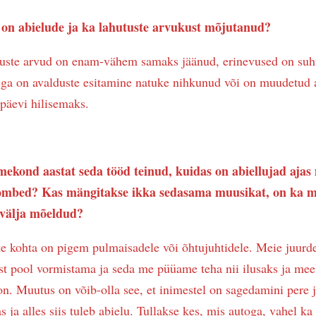
on abielude ja ka lahutuste arvukust mõjutanud?
tuste arvud on enam-vähem samaks jäänud, erinevused on suhte
ega on avalduste esitamine natuke nihkunud või on muudetud a
päevi hilisemaks.
ekond aastat seda tööd teinud, kuidas on abiellujad aja
mbed? Kas mängitakse ikka sedasama muusikat, on ka m
 välja mõeldud?
kohta on pigem pulmaisadele või õhtujuhtidele. Meie juurde
ist pool vormistama ja seda me püüame teha nii ilusaks ja mee
on. Muutus on võib-olla see, et inimestel on sagedamini pere 
 ja alles siis tuleb abielu. Tullakse kes, mis autoga, vahel ka