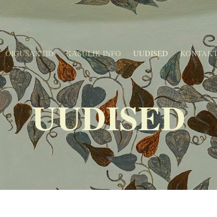
ÕIGUSAKTID
KASULIK INFO
UUDISED
KONTAK
UUDISED