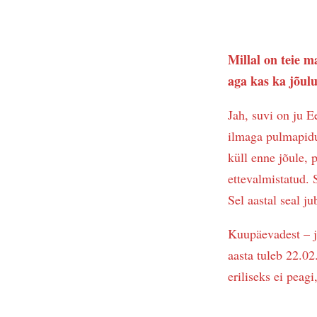
Millal on teie m
aga kas ka jõul
Jah, suvi on ju E
ilmaga pulmapidu 
küll enne jõule, 
ettevalmistatud.
Sel aastal seal ju
Kuupäevadest – j
aasta tuleb 22.0
eriliseks ei peag