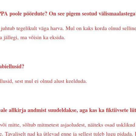
 PPA poole pöördute? On see pigem seotud välismaalastega
juhtub tegelikult väga harva. Mul on kaks korda olnud selline 
a jällegi, ma võisin ka eksida.
abiellusid?
lusid, sest mul ei olnud alust keelduda.
peale allkirja andmist suudeldakse, aga kas ka fiktiivsete li
õi mitte, sõltub mitmetest asjaoludest, näiteks osad uskliku
le. Tavaliselt nad ka ütlevad enne ja sellest tuleb lugu pidada.