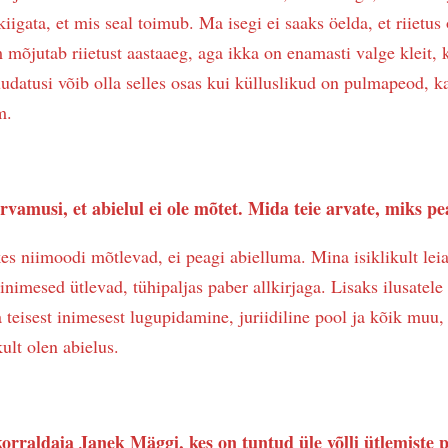
kiigata, et mis seal toimub. Ma isegi ei saaks öelda, et riietus
mõjutab riietust aastaaeg, aga ikka on enamasti valge kleit, 
uudatusi võib olla selles osas kui külluslikud on pulmapeod, 
m.
vamusi, et abielul ei ole mõtet. Mida teie arvate, miks p
s niimoodi mõtlevad, ei peagi abielluma. Mina isiklikult leian
nimesed ütlevad, tühipaljas paber allkirjaga. Lisaks ilusatele
a teisest inimesest lugupidamine, juriidiline pool ja kõik muu,
ult olen abielus.
rraldaja Janek Mäggi, kes on tuntud üle võlli ütlemiste p