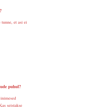
?
tunne, et asi ei
itude puhul?
d inimesed
 Kas seistakse