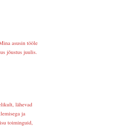
 Mina asusin tööle
us jõustus juulis.
likult, lähevad
tlemisega ja
isu toiminguid,