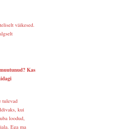
liselt väikesed.
lgselt
s muutunud? Kas
idagi
 tulevad
ldivaks, kui
juba loodud,
 jala. Ega ma