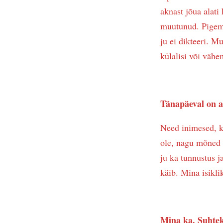
aknast jõua alati 
muutunud. Pigem 
ju ei dikteeri. M
külalisi või vähe
Tänapäeval on ar
Need inimesed, ke
ole, nagu mõned i
ju ka tunnustus j
käib. Mina isiklik
Mina ka. Suhteko