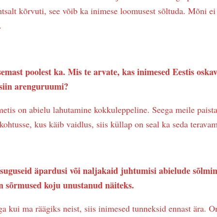
ihtsalt kõrvuti, see võib ka inimese loomusest sõltuda. Mõni ei
.
emast poolest ka. Mis te arvate, kas inimesed Eestis oska
 siin arenguruumi?
etis on abielu lahutamine kokkuleppeline. Seega meile paista
ohtusse, kus käib vaidlus, siis küllap on seal ka seda teravam
suguseid äpardusi või naljakaid juhtumisi abielude sõlmim
n sõrmused koju unustanud näiteks.
ga kui ma räägiks neist, siis inimesed tunneksid ennast ära. 