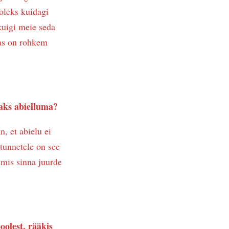
 oleks kuidagi
kuigi meie seda
kas on rohkem
eaks abielluma?
, et abielu ei
 tunnetele on see
 mis sinna juurde
oolest, rääkis