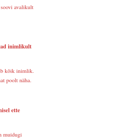
 soovi avalikult
vad inimlikult
b kõik inimlik.
at poolt näha.
isel ette
On muidugi