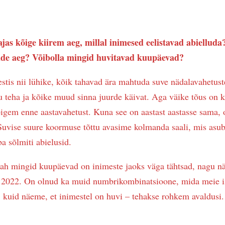
ajas kõige kiirem aeg, millal inimesed eelistavad abielluda?
ude aeg? Võibolla mingid huvitavad kuupäevad?
estis nii lühike, kõik tahavad ära mahtuda suve nädalavahetuste
teha ja kõike muud sinna juurde käivat. Aga väike tõus on ka
pigem enne aastavahetust. Kuna see on aastast aastasse sama,
 Suvise suure koormuse tõttu avasime kolmanda saali, mis asu
ba sõlmiti abielusid.
ah mingid kuupäevad on inimeste jaoks väga tähtsad, nagu nä
2.2022. On olnud ka muid numbrikombinatsioone, mida meie i
i, kuid näeme, et inimestel on huvi – tehakse rohkem avaldusi.