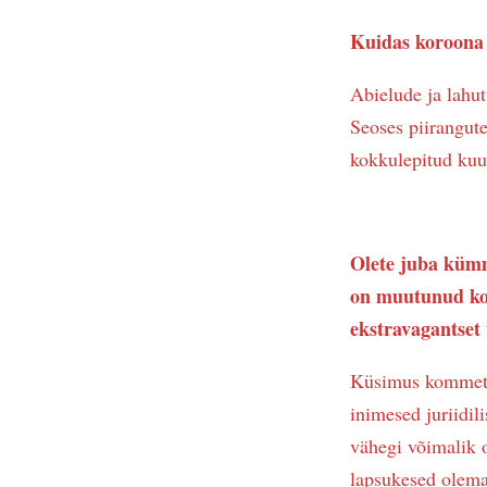
Kuidas koroona 
Abielude ja lahu
Seoses piirangut
kokkulepitud kuu
Olete juba kümm
on muutunud ko
ekstravagantset
Küsimus kommete 
inimesed juriidil
vähegi võimalik 
lapsukesed olemas