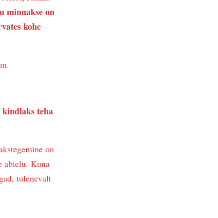
hku minnakse on
rvates kohe
em.
i kindlaks teha
dlakstegemine on
ne abielu. Kuna
gad, tulenevalt