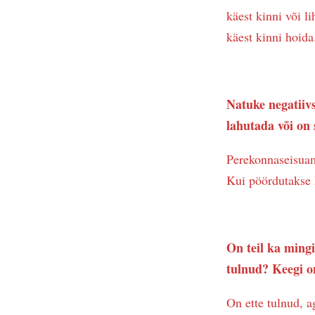
käest kinni või l
käest kinni hoida
Natuke negatiivs
lahutada või on
Perekonnaseisuam
Kui pöördutakse k
On teil ka mingi
tulnud? Keegi o
On ette tulnud, a