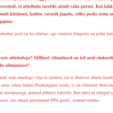
erentsil, et abielluda tasubki ainult raha pärast. Kui la
maid küsimusi, kuidas varasid jagada, selles peaks tema a
eppima.
rahaline pool on ka oluline, aga inimese hingeelu on palju lai
vsete abieludega? Millised võimalused on teil neid olukord
lu sõlmimisest?
ele seda muidugi välja ei näidata, nii et fiktiivse abielu kin
meie saime hiljuti Pealtnägijast teada, et on sõlmitud fiktiiv
se noorpaariga, polnud põhjust kahelda. Kui tekivad mingid a
sest, siis oleme pöördunud PPA poole, andnud märku.