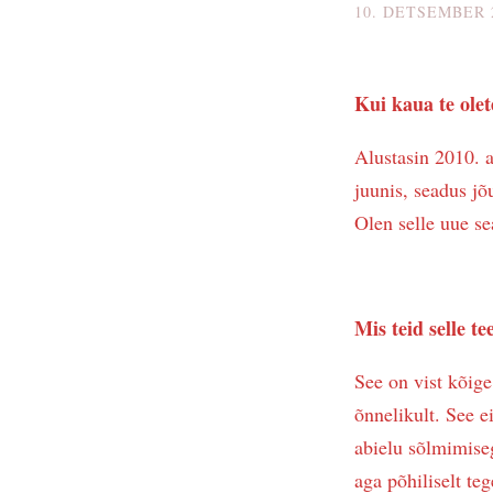
10. DETSEMBER 
Kui kaua te ole
Alustasin 2010. a
juunis, seadus jõ
Olen selle uue s
Mis teid selle t
See on vist kõige
õnnelikult. See e
abielu sõlmimise
aga põhiliselt teg