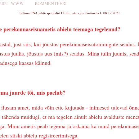
2021
WWW
KOMMENTEERI
Tallinna PSA juhtivspetsialist O. Iini intervjuu Postimehele 08.12.2021
te perekonnaseisuametis abielu teemaga tegelenud?
astal, just siis, kui jõustus perekonnaseisutoimingute seadus.
ustus juulis. jõustus uus (mis?) seadus. Mina tulin juunis, sead
eadusega kaasas käinud.
eema juurde tõi, mis paelub?
 ilusam amet, mida võin ette kujutada - inimesed tulevad õnne
i tähenda muidugi, et ma tegelen ainult abielu avalduste mene
ga. Minu ametis peab tegema ja oskama ka muid perekonnase
elen siiski abielu registreerimisega.