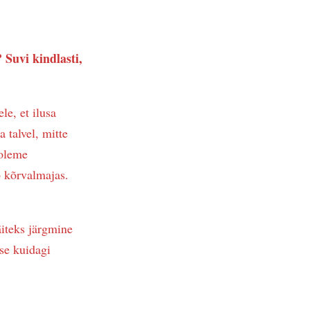
 Suvi kindlasti,
le, et ilusa
 talvel, mitte
 oleme
b kõrvalmajas.
iteks järgmine
se kuidagi