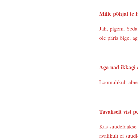
Mille põhjal te
Jah, pigem. Seda 
ole päris õige, ag
Aga nad ikkagi 
Loomulikult abiel
Tavaliselt vist 
Kas suudeldakse v
avalikult ei suud