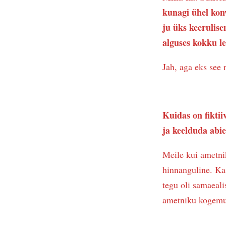
kunagi ühel konv
ju üks keerulise
alguses kokku l
Jah, aga eks see 
Kuidas on fiktii
ja keelduda abie
Meile kui ametnik
hinnanguline. Ka 
tegu oli samaeali
ametniku kogemu